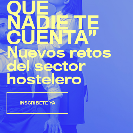
QUE
NADIE
TE
CUENTA”
Nuevos retos
del sector
hostelero
INSCRÍBETE YA